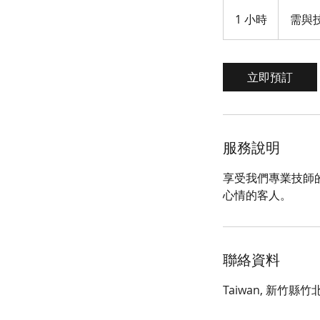
需
與
1 小時
1
需與
技
小
師
確
定
立即預訂
服務說明
享受我們專業技師
心情的客人。
聯絡資料
Taiwan, 新竹縣