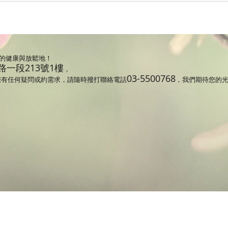
的健康與放鬆地！
一段213號1樓
，
03-5500768
您有任何疑問或約需求，請隨時撥打聯絡電話
，我們期待您的